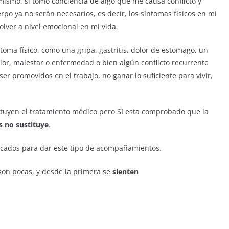
 mismo, si tomo conciencia de algo que me causa conflicto y
po ya no serán necesarios, es decir, los síntomas físicos en mi
lver a nivel emocional en mi vida.
toma físico, como una gripa, gastritis, dolor de estomago, un
olor, malestar o enfermedad o bien algún conflicto recurrente
er promovidos en el trabajo, no ganar lo suficiente para vivir,
uyen el tratamiento médico pero SI esta comprobado que la
 no sustituye
.
icados para dar este tipo de acompañamientos.
son pocas, y desde la primera se
sienten