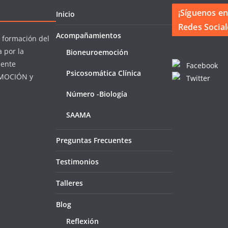
¡Síguenos en
Inicio
Redes Social
Acompañamientos
a formación del
a por la
Bioneuroemoción
mente
Facebook
Psicosomática Clínica
MOCIÓN y
Twitter
Número -Biología
SAAMA
Preguntas Frecuentes
Testimonios
Talleres
Blog
Reflexión