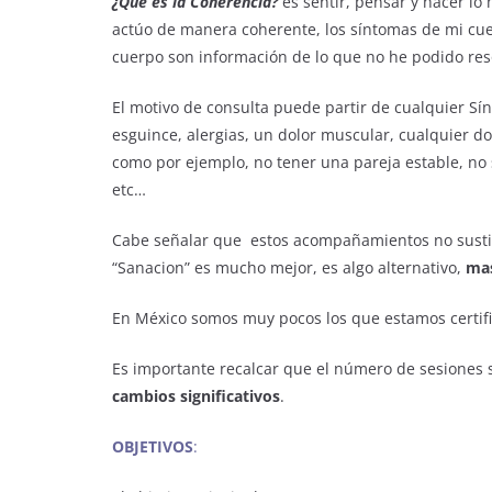
¿Què es la Coherencia?
es sentir, pensar y hacer lo
actúo de manera coherente, los síntomas de mi cuer
cuerpo son información de lo que no he podido reso
El motivo de consulta puede partir de cualquier Sín
esguince, alergias, un dolor muscular, cualquier d
como por ejemplo, no tener una pareja estable, no s
etc…
Cabe señalar que estos acompañamientos no sustit
“Sanacion” es mucho mejor, es algo alternativo,
mas
En México somos muy pocos los que estamos certif
Es importante recalcar que el número de sesiones 
cambios significativos
.
OBJETIVOS
: