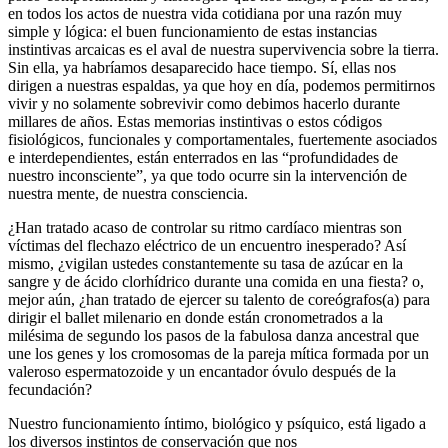
en todos los actos de nuestra vida cotidiana por una razón muy
simple y lógica: el buen funcionamiento de estas instancias
instintivas arcaicas es el aval de nuestra supervivencia sobre la tierra.
Sin ella, ya habríamos desaparecido hace tiempo. Sí, ellas nos
dirigen a nuestras espaldas, ya que hoy en día, podemos permitirnos
vivir y no solamente sobrevivir como debimos hacerlo durante
millares de años. Estas memorias instintivas o estos códigos
fisiológicos, funcionales y comportamentales, fuertemente asociados
e interdependientes, están enterrados en las “profundidades de
nuestro inconsciente”, ya que todo ocurre sin la intervención de
nuestra mente, de nuestra consciencia.
¿Han tratado acaso de controlar su ritmo cardíaco mientras son
víctimas del flechazo eléctrico de un encuentro inesperado? Así
mismo, ¿vigilan ustedes constantemente su tasa de azúcar en la
sangre y de ácido clorhídrico durante una comida en una fiesta? o,
mejor aún, ¿han tratado de ejercer su talento de coreógrafos(a) para
dirigir el ballet milenario en donde están cronometrados a la
milésima de segundo los pasos de la fabulosa danza ancestral que
une los genes y los cromosomas de la pareja mítica formada por un
valeroso espermatozoide y un encantador óvulo después de la
fecundación?
Nuestro funcionamiento íntimo, biológico y psíquico, está ligado a
los diversos instintos de conservación que nos