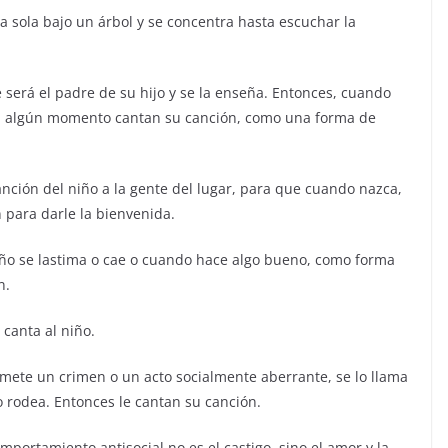
a sola bajo un árbol y se concentra hasta escuchar la
será el padre de su hijo y se la enseña. Entonces, cuando
 en algún momento cantan su canción, como una forma de
ción del niño a la gente del lugar, para que cuando nazca,
n para darle la bienvenida.
iño se lastima o cae o cuando hace algo bueno, como forma
n.
 canta al niño.
mete un crimen o un acto socialmente aberrante, se lo llama
lo rodea. Entonces le cantan su canción.
mportamiento antisocial no es el castigo, sino el amor y la