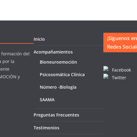
¡Síguenos en
Inicio
Redes Social
Acompañamientos
a formación del
a por la
Bioneuroemoción
mente
Facebook
Psicosomática Clínica
MOCIÓN y
Twitter
Número -Biología
SAAMA
Preguntas Frecuentes
Testimonios